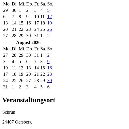
Mo.
Di.
Mi.
Do.
Fr.
Sa.
So.
29
30
1
2
3
4
5
6
7
8
9
10
11
12
13
14
15
16
17
18
19
20
21
22
23
24
25
26
27
28
29
30
31
1
2
August 2026
Mo.
Di.
Mi.
Do.
Fr.
Sa.
So.
27
28
29
30
31
1
2
3
4
5
6
7
8
9
10
11
12
13
14
15
16
17
18
19
20
21
22
23
24
25
26
27
28
29
30
31
1
2
3
4
5
6
Veranstaltungsort
Schrün
24407 Oersberg